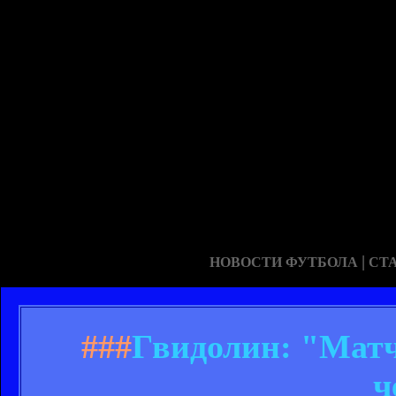
|
НОВОСТИ ФУТБОЛА
СТ
###
Гвидолин: "Матч
ч