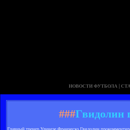
|
НОВОСТИ ФУТБОЛА
СТ
###
Гвидолин 
Главный тренер Удинезе Франческо Гвидолин прокомментиро