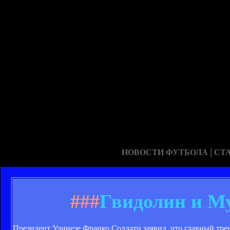
|
НОВОСТИ ФУТБОЛА
СТ
###
Гвидолин и Му
Президент Удинезе Франко Солдати заявил, что главный тр