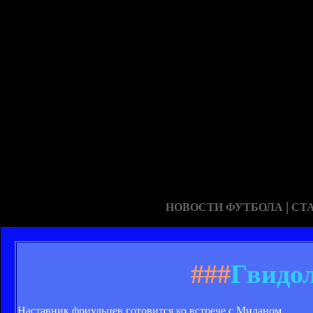
|
НОВОСТИ ФУТБОЛА
СТ
###
Гвидол
Наставник фриульцев готовится ко встрече с Миланом.