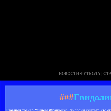
|
НОВОСТИ ФУТБОЛА
СТ
###
Гвидоли
Главный тренер Удинезе Франческо Гвидолин считает, что ег