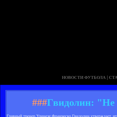
|
НОВОСТИ ФУТБОЛА
СТ
###
Гвидолин: "Не
Главный тренер Удинезе Франческо Гвидолин утверждает, что