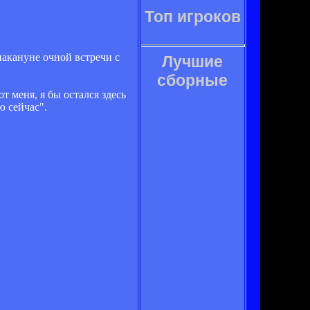
Топ игроков
 накануне очной встречи с
Лучшие
сборные
 меня, я бы остался здесь
ю сейчас".