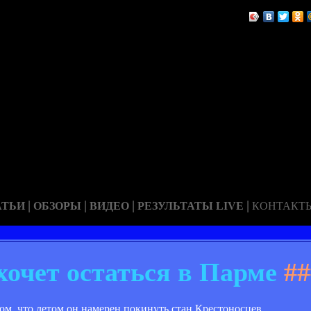
|
|
|
|
АТЬИ
ОБЗОРЫ
ВИДЕО
РЕЗУЛЬТАТЫ LIVE
КОНТАКТ
хочет остаться в Парме
##
ом, что летом он намерен покинуть стан Крестоносцев.