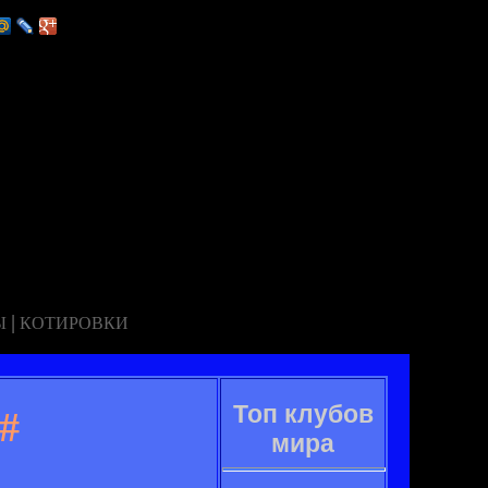
|
Ы
КОТИРОВКИ
Топ клубов
#
мира