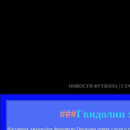
|
НОВОСТИ ФУТБОЛА
СТ
###
Гвидолин 
Наставник джалло-блу Франческо Гвидолин отверг слухи о т