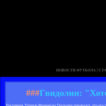
|
НОВОСТИ ФУТБОЛА
СТ
###
Гвидолин: "Хот
Наставник Удинезе Франческо Гвидолин признался, что его