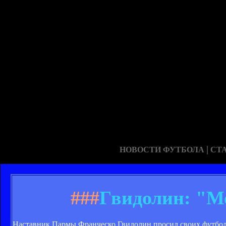
|
НОВОСТИ ФУТБОЛА
СТ
###
Гвидолин: "М
Наставник Пармы Франческо Гвидолин просил своих футбол