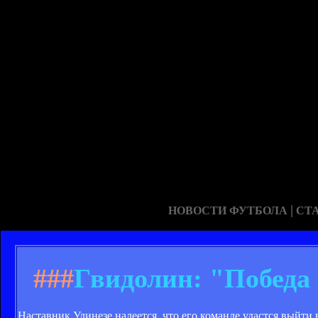
|
НОВОСТИ ФУТБОЛА
СТ
###
Гвидолин: "Победа
Наставник Удинезе надеется, что его команде удастся выйти