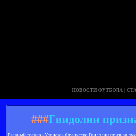
|
НОВОСТИ ФУТБОЛА
СТ
###
Гвидолин призн
Главный тренер «Удинезе» Франческо Гвидолин признал лучши