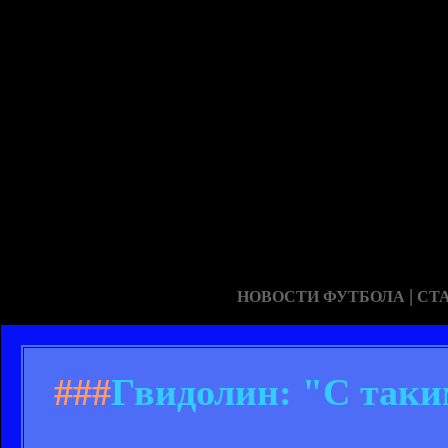
|
НОВОСТИ ФУТБОЛА
СТ
###
Гвидолин: "С таки