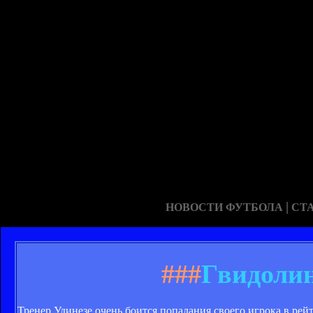
|
НОВОСТИ ФУТБОЛА
СТ
###
Гвидолин
Тренер Удинезе очень боится попадания своего игрока в ре