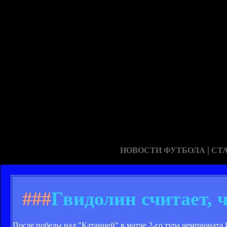
|
НОВОСТИ ФУТБОЛА
СТ
###
Гвидолин считает, 
После победы над "Катанией" в матче 2-го тура чемпионата 