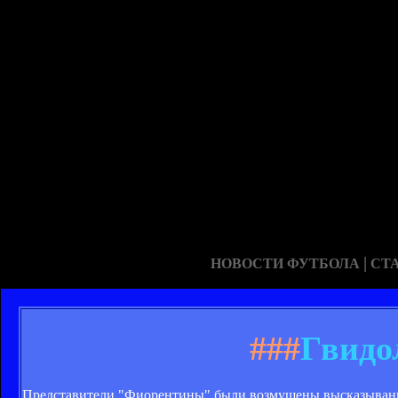
|
НОВОСТИ ФУТБОЛА
СТ
###
Гвидо
Представители "Фиорентины" были возмущены высказывани