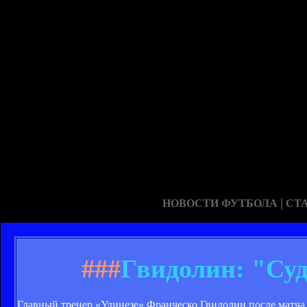
|
НОВОСТИ ФУТБОЛА
СТ
###
Гвидолин: "Суд
Главный тренер «Удинезе» Франческо Гвидолин после матча 2