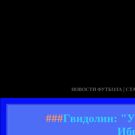
|
НОВОСТИ ФУТБОЛА
СТ
###
Гвидолин: "У
Иб