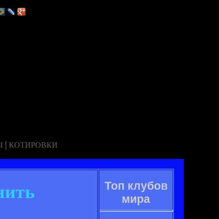
|
Ы
КОТИРОВКИ
Топ клубов
нить
мира