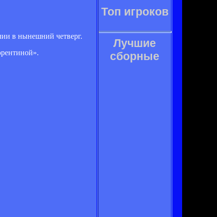
Топ игроков
алии в нынешний четверг.
Лучшие
орентиной».
сборные