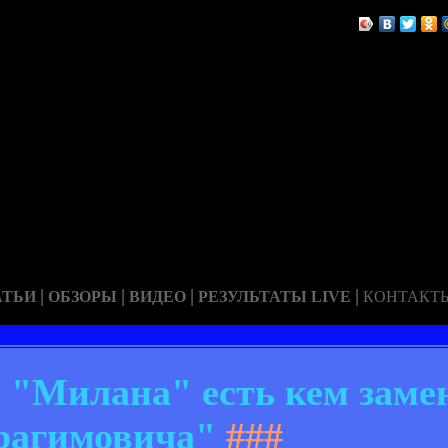
|
|
|
|
АТЬИ
ОБЗОРЫ
ВИДЕО
РЕЗУЛЬТАТЫ LIVE
КОНТАКТ
 "Милана" есть кем заме
рагимовича"
###