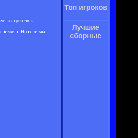
Топ игроков
еляют три очка.
Лучшие
ля римлян. Но если мы
сборные