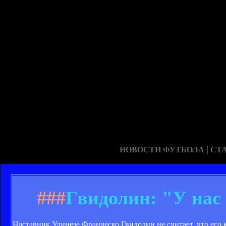
|
НОВОСТИ ФУТБОЛА
СТ
###
Гвидолин: "У нас
Наставник Удинезе Франческо Гвидолин не считает, что его 