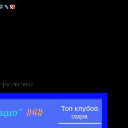
|
Ы
КОТИРОВКИ
Топ клубов
ацио"
###
мира