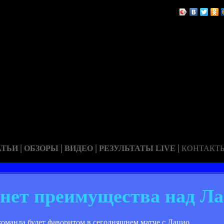
|
|
|
|
АТЬИ
ОБЗОРЫ
ВИДЕО
РЕЗУЛЬТАТЫ LIVE
КОНТАКТ
 нет преимущества над Л
команда будет фаворитом в сегодняшнем матче с Лацио.