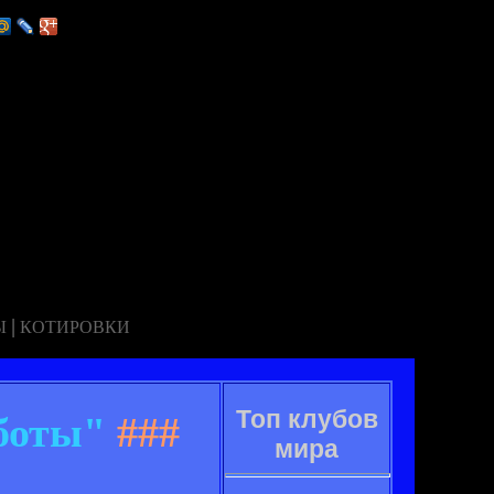
|
Ы
КОТИРОВКИ
Топ клубов
аботы"
###
мира