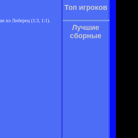
Топ игроков
 из Либерец (1:3, 1:1).
Лучшие
сборные