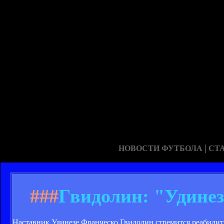
|
НОВОСТИ ФУТБОЛА
СТ
###
Гвидолин: "Удинез
Наставник Удинезе Франческо Гвидолин стремится реабилит