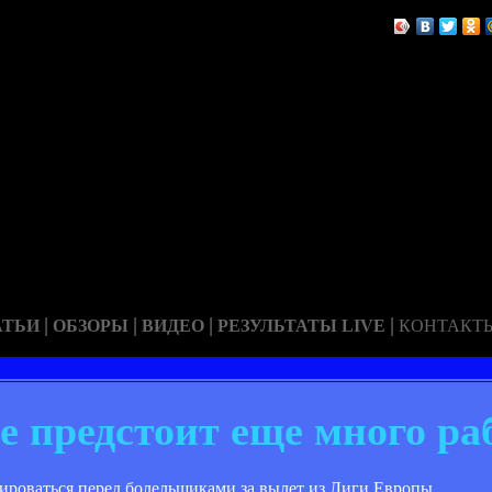
|
|
|
|
АТЬИ
ОБЗОРЫ
ВИДЕО
РЕЗУЛЬТАТЫ LIVE
КОНТАКТ
е предстоит еще много р
ироваться перед болельщиками за вылет из Лиги Европы.