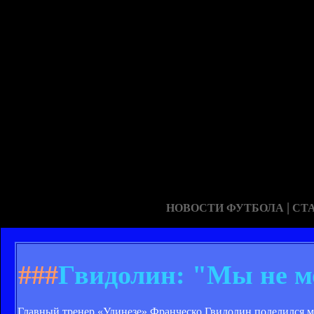
|
НОВОСТИ ФУТБОЛА
СТ
###
Гвидолин: "Мы не м
Главный тренер «Удинезе» Франческо Гвидолин поделился м